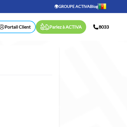
🌍GROUPE ACTIVA
Blog
Portail Client
Parlez à ACTIVA
8033